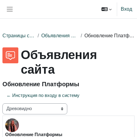
Перейти к основному содержанию
Вход
Боковая панель
Страницы сайта
Объявления сайта
Обновление Платформы
Объявления
сайта
Обновление Платформы
← Инструкция по входу в систему
Режим отображения
Обновление Платформы
Количество ответов: 0